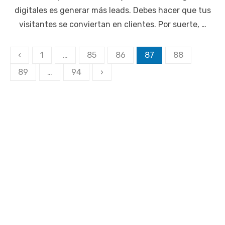
digitales es generar más leads. Debes hacer que tus
visitantes se conviertan en clientes. Por suerte, …
Paginación
‹
1
…
85
86
87
88
de
89
…
94
›
entradas