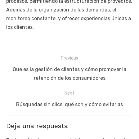
procesos, permitiendo la estructuración de proyectos.
Además de la organización de las demandas, el
monitoreo constante; y ofrecer experiencias únicas a
los clientes.
Navegación
Previous
de
Previous
Que es la gestión de clientes y cómo promover la
entradas
post:
retención de los consumidores
Next
Next
Búsquedas sin clics: qué son y cómo evitarlas
post:
Deja una respuesta