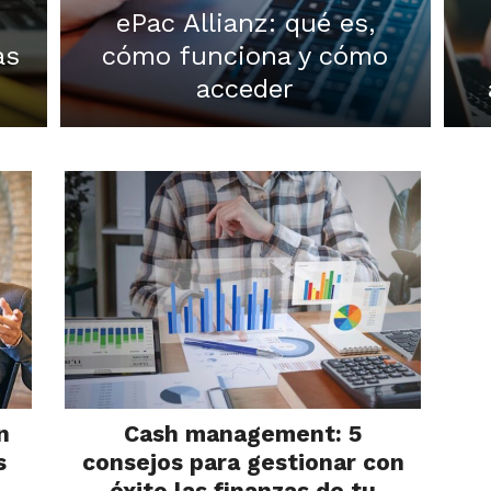
ePac Allianz: qué es,
as
cómo funciona y cómo
acceder
n
Cash management: 5
s
consejos para gestionar con
éxito las finanzas de tu