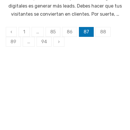
digitales es generar más leads. Debes hacer que tus
visitantes se conviertan en clientes. Por suerte, …
Paginación
‹
1
…
85
86
87
88
de
89
…
94
›
entradas