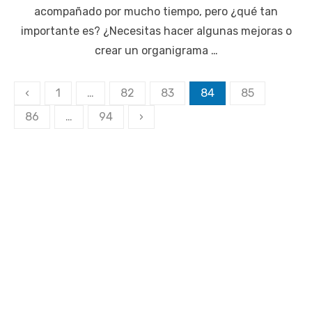
acompañado por mucho tiempo, pero ¿qué tan
importante es? ¿Necesitas hacer algunas mejoras o
crear un organigrama …
Paginación
‹
1
…
82
83
84
85
de
86
…
94
›
entradas