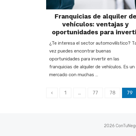
Franquicias de alquiler d
vehículos: ventajas y
oportunidades para inverti
¿Te interesa el sector automovilístico? Ta
vez puedes encontrar buenas
oportunidades para invertir en las
franquicias de alquiler de vehículos. Es un
mercado con muchas …
Paginación
‹
1
…
77
78
79
de
entradas
2026 ConTuNego