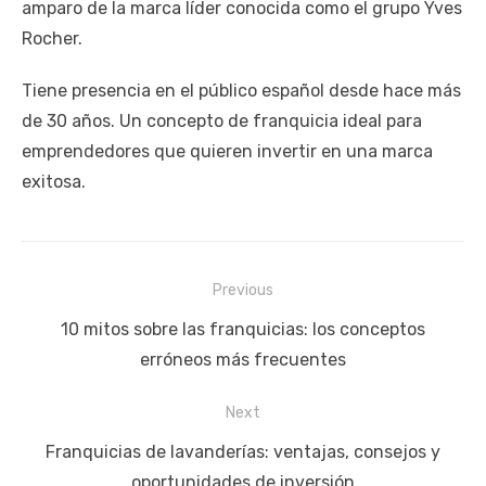
amparo de la marca líder conocida como el grupo Yves
Rocher.
Tiene presencia en el público español desde hace más
de 30 años. Un concepto de franquicia ideal para
emprendedores que quieren invertir en una marca
exitosa.
Navegación
Previous
de
Previous
10 mitos sobre las franquicias: los conceptos
entradas
post:
erróneos más frecuentes
Next
Next
Franquicias de lavanderías: ventajas, consejos y
post:
oportunidades de inversión