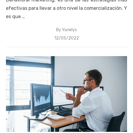
efectivas para llevar a otro nivel la comercialización. Y
es que …
By
Yurielys
Posted
12/05/2022
on