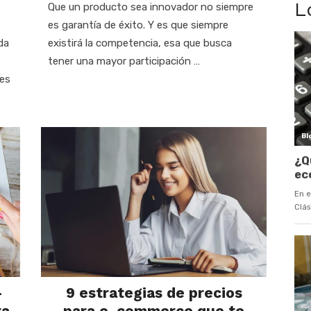
L
Que un producto sea innovador no siempre
es garantía de éxito. Y es que siempre
da
existirá la competencia, esa que busca
tener una mayor participación …
nes
-
9 estrategias de precios
ra
para e-commerce que te