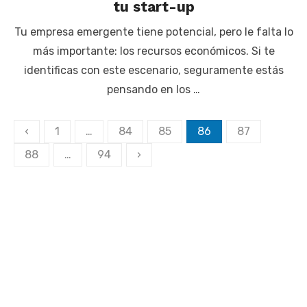
tu start-up
Tu empresa emergente tiene potencial, pero le falta lo
más importante: los recursos económicos. Si te
identificas con este escenario, seguramente estás
pensando en los …
Paginación
‹
1
…
84
85
86
87
de
88
…
94
›
entradas