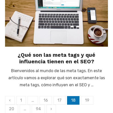
¿Qué son las meta tags y qué
influencia tienen en el SEO?
Bienvenidos al mundo de las meta tags. En este
artículo vamos a explorar qué son exactamente las
meta tags, cómo influyen en el SEO y …
Paginación
‹
1
…
16
17
18
19
de
20
…
94
›