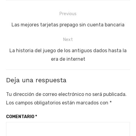
Navegación
Previous
de
Previous
Las mejores tarjetas prepago sin cuenta bancaria
entradas
post:
Next
Next
La historia del juego de los antiguos dados hasta la
post:
era de internet
Deja una respuesta
Tu dirección de correo electrónico no será publicada.
Los campos obligatorios están marcados con
*
COMENTARIO
*