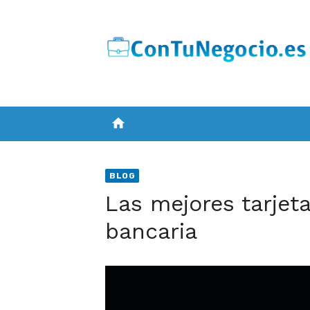
Skip
to
content
home
BLOG
Las mejores tarjet
bancaria