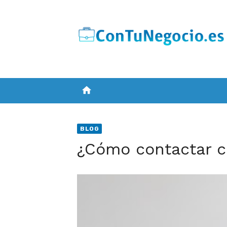
Skip
to
content
home
BLOG
¿Cómo contactar c