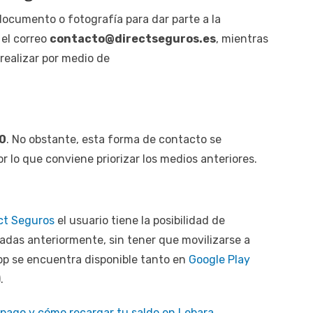
documento o fotografía para dar parte a la
el correo
contacto@directseguros.es
, mientras
realizar por medio de
90
. No obstante, esta forma de contacto se
 lo que conviene priorizar los medios anteriores.
ect Seguros
el usuario tiene la posibilidad de
das anteriormente, sin tener que movilizarse a
app se encuentra disponible tanto en
Google Play
).
epago y cómo recargar tu saldo en Lebara