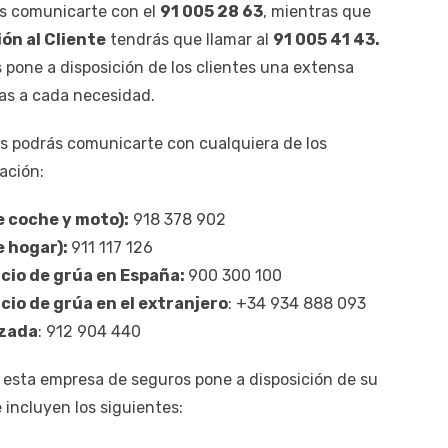
des comunicarte con el
91 005 28 63
, mientras que
ón al Cliente
tendrás que llamar al
91 005 41 43.
 pone a disposición de los clientes una extensa
as a cada necesidad.
as podrás comunicarte con cualquiera de los
ación:
e coche y moto):
918 378 902
e hogar):
911 117 126
icio de grúa en España:
900 300 100
cio de grúa en el extranjero
: +34 934 888 093
izada
: 912 904 440
 esta empresa de seguros pone a disposición de su
 incluyen los siguientes: