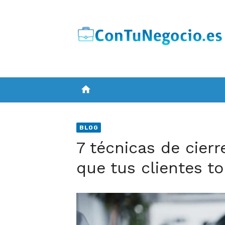
Skip
to
content
home
BLOG
7 técnicas de cier
que tus clientes to