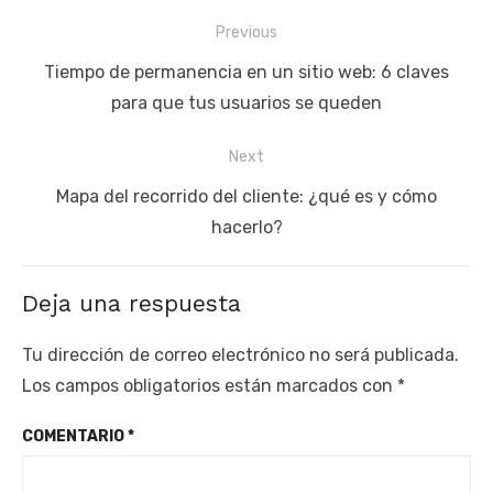
Navegación
Previous
de
Previous
Tiempo de permanencia en un sitio web: 6 claves
entradas
post:
para que tus usuarios se queden
Next
Next
Mapa del recorrido del cliente: ¿qué es y cómo
post:
hacerlo?
Deja una respuesta
Tu dirección de correo electrónico no será publicada.
Los campos obligatorios están marcados con
*
COMENTARIO
*