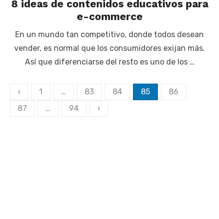
8 ideas de contenidos educativos para
e-commerce
En un mundo tan competitivo, donde todos desean
vender, es normal que los consumidores exijan más.
Así que diferenciarse del resto es uno de los …
Paginación
‹
1
…
83
84
85
86
de
87
…
94
›
entradas