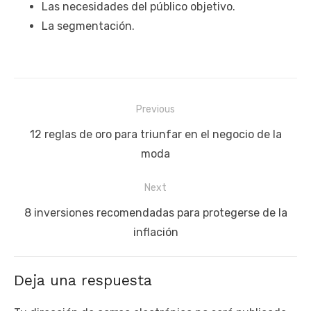
Las necesidades del público objetivo.
La segmentación.
Navegación
Previous
de
Previous
12 reglas de oro para triunfar en el negocio de la
entradas
post:
moda
Next
Next
8 inversiones recomendadas para protegerse de la
post:
inflación
Deja una respuesta