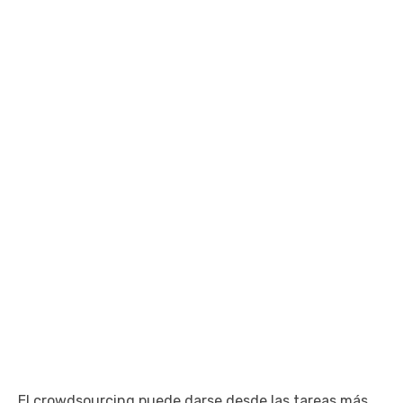
El crowdsourcing puede darse desde las tareas más