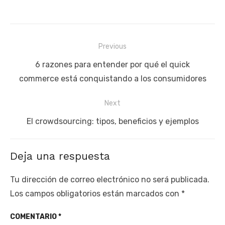
Navegación
Previous
de
Previous
6 razones para entender por qué el quick
entradas
post:
commerce está conquistando a los consumidores
Next
Next
El crowdsourcing: tipos, beneficios y ejemplos
post:
Deja una respuesta
Tu dirección de correo electrónico no será publicada.
Los campos obligatorios están marcados con
*
COMENTARIO
*