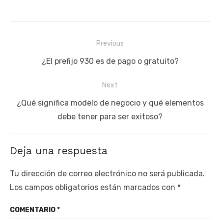
Navegación
Previous
de
Previous
¿El prefijo 930 es de pago o gratuito?
entradas
post:
Next
Next
¿Qué significa modelo de negocio y qué elementos
post:
debe tener para ser exitoso?
Deja una respuesta
Tu dirección de correo electrónico no será publicada.
Los campos obligatorios están marcados con
*
COMENTARIO
*