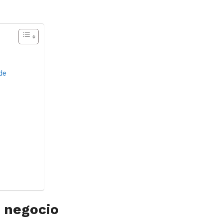
de
 negocio