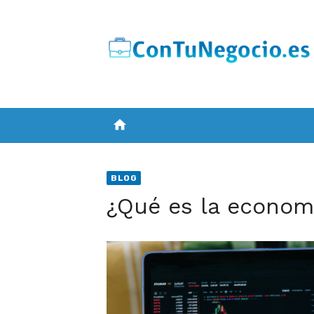
Skip
to
content
home
BLOG
¿Qué es la economí