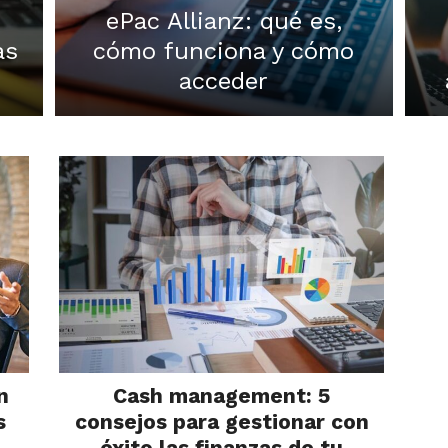
ePac Allianz: qué es,
as
cómo funciona y cómo
acceder
n
Cash management: 5
s
consejos para gestionar con
éxito las finanzas de tu