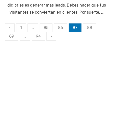
digitales es generar más leads. Debes hacer que tus
visitantes se conviertan en clientes. Por suerte, …
Paginación
‹
1
…
85
86
87
88
de
89
…
94
›
entradas