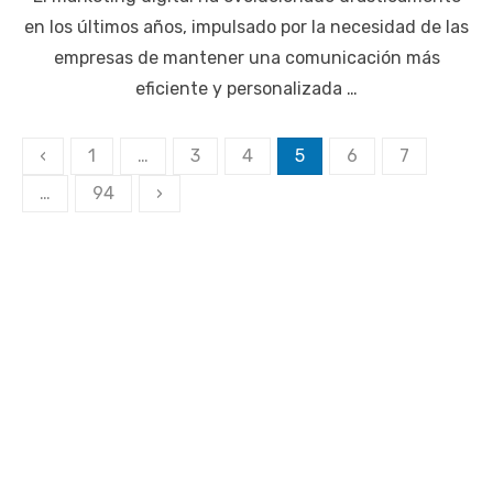
en los últimos años, impulsado por la necesidad de las
empresas de mantener una comunicación más
eficiente y personalizada …
Paginación
‹
1
…
3
4
5
6
7
de
…
94
›
entradas