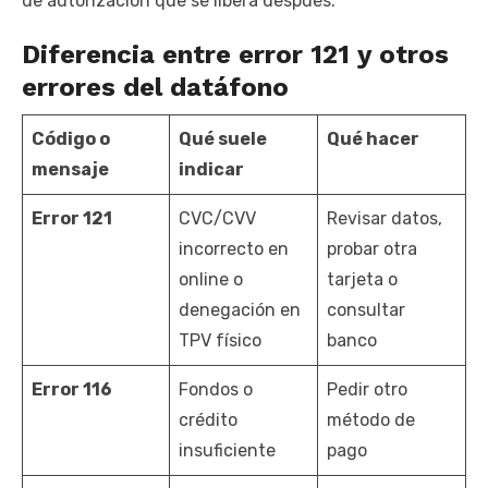
de autorización que se libera después.
Diferencia entre error 121 y otros
errores del datáfono
Código o
Qué suele
Qué hacer
mensaje
indicar
Error 121
CVC/CVV
Revisar datos,
incorrecto en
probar otra
online o
tarjeta o
denegación en
consultar
TPV físico
banco
Error 116
Fondos o
Pedir otro
crédito
método de
insuficiente
pago