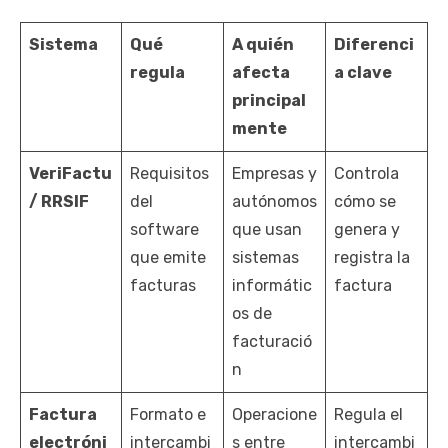
Sistema
Qué
A quién
Diferenci
regula
afecta
a clave
principal
mente
VeriFactu
Requisitos
Empresas y
Controla
/ RRSIF
del
autónomos
cómo se
software
que usan
genera y
que emite
sistemas
registra la
facturas
informátic
factura
os de
facturació
n
Factura
Formato e
Operacione
Regula el
electróni
intercambi
s entre
intercambi