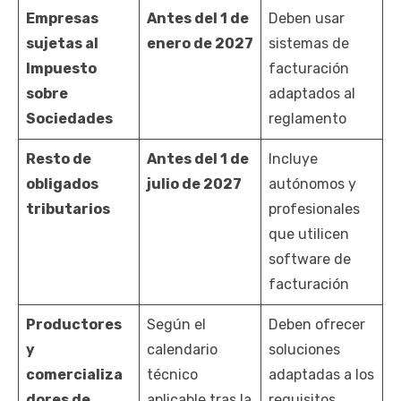
Empresas
Antes del 1 de
Deben usar
sujetas al
enero de 2027
sistemas de
Impuesto
facturación
sobre
adaptados al
Sociedades
reglamento
Resto de
Antes del 1 de
Incluye
obligados
julio de 2027
autónomos y
tributarios
profesionales
que utilicen
software de
facturación
Productores
Según el
Deben ofrecer
y
calendario
soluciones
comercializa
técnico
adaptadas a los
dores de
aplicable tras la
requisitos