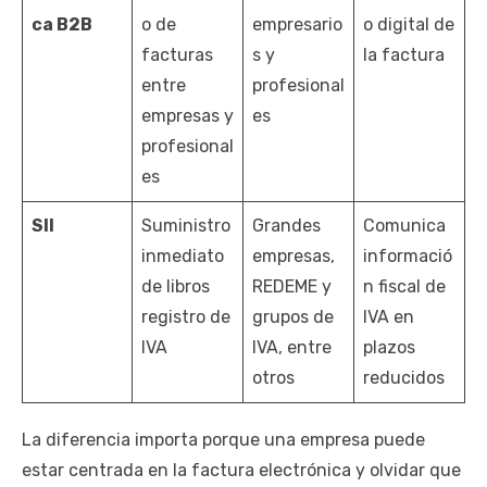
ca B2B
o de
empresario
o digital de
facturas
s y
la factura
entre
profesional
empresas y
es
profesional
es
SII
Suministro
Grandes
Comunica
inmediato
empresas,
informació
de libros
REDEME y
n fiscal de
registro de
grupos de
IVA en
IVA
IVA, entre
plazos
otros
reducidos
La diferencia importa porque una empresa puede
estar centrada en la factura electrónica y olvidar que