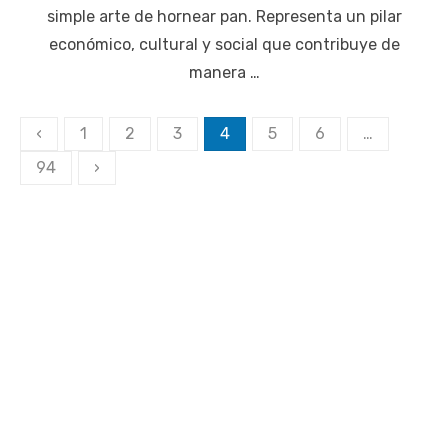
simple arte de hornear pan. Representa un pilar
económico, cultural y social que contribuye de
manera …
Paginación
‹
1
2
3
4
5
6
…
de
94
›
entradas