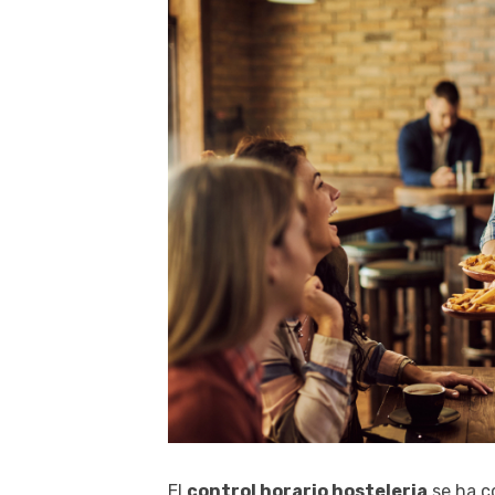
El
control horario hosteleria
se ha c