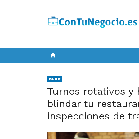
Skip
to
content
home
BLOG
Turnos rotativos y
blindar tu restaura
inspecciones de tr