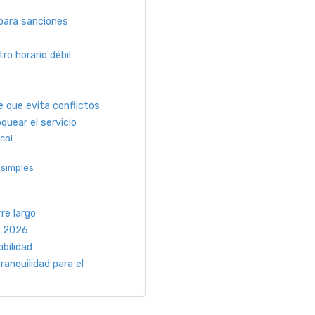
 para sanciones
o horario débil
 que evita conflictos
quear el servicio
ocal
 simples
re largo
n 2026
ibilidad
tranquilidad para el