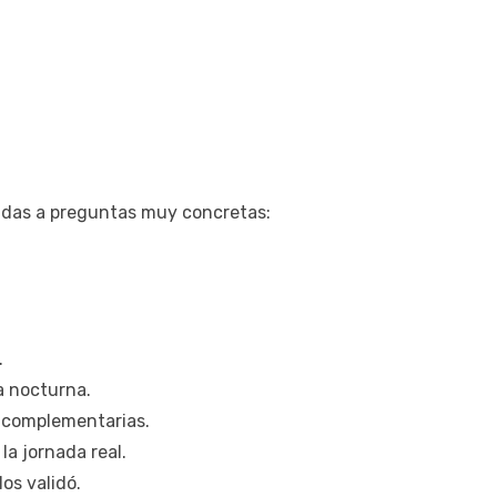
udas a preguntas muy concretas:
.
a nocturna.
o complementarias.
 la jornada real.
os validó.