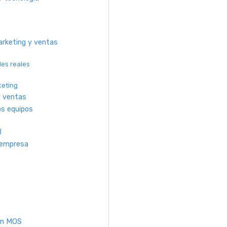
arketing y ventas
es reales
keting
y ventas
os equipos
l
 empresa
un MOS