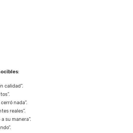
ocibles
:
n calidad”.
tos”.
cerró nada”.
tes reales”.
 a su manera”.
ando”.