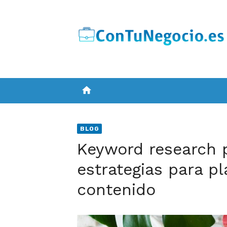
Skip
to
content
home
BLOG
Keyword research 
estrategias para pl
contenido