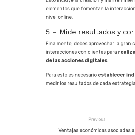
Esto incluye la creación y mantenimiento
elementos que fomentan la interacción 
nivel online.
5 – Mide resultados y cor
Finalmente, debes aprovechar la gran c
interacciones con clientes para
realiz
de las acciones digitales
.
Para esto es necesario
establecer ind
medir los resultados de cada estrategia 
Navegación
Previous
de
Previous
Ventajas económicas asociadas a