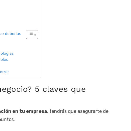
ue deberías
nologías
ibles
 error
negocio? 5 claves que
zación en tu empresa
, tendrás que asegurarte de
puntos: