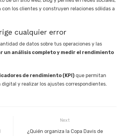
 de un sitio web, blog y perfiles en redes sociales,
con los clientes y construyen relaciones sólidas a
rige cualquier error
antidad de datos sobre tus operaciones y las
ar un análisis completo y medir el rendimiento
icadores de rendimiento (KPI)
que permitan
digital y realizar los ajustes correspondientes.
Next
Next
l
¿Quién organiza la Copa Davis de