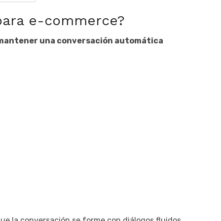
 para e-commerce?
 mantener una conversación automática
ue la conversación se forme con diálogos fluidos,