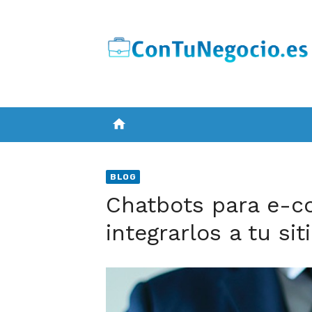
Skip
to
content
home
BLOG
Chatbots para e-c
integrarlos a tu sit