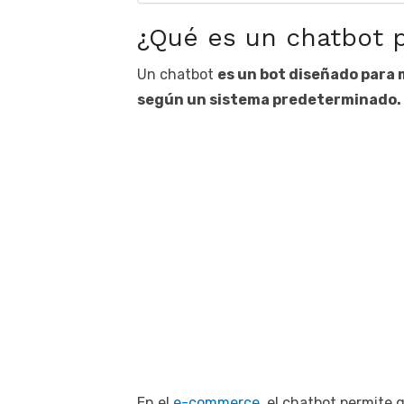
¿Qué es un chatbot
Un chatbot
es un bot diseñado para
según un sistema predeterminado.
En el
e-commerce,
el chatbot permite q