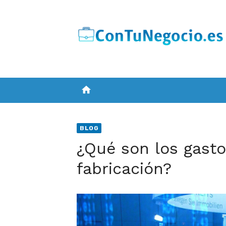
Skip
to
content
home
BLOG
¿Qué son los gasto
fabricación?