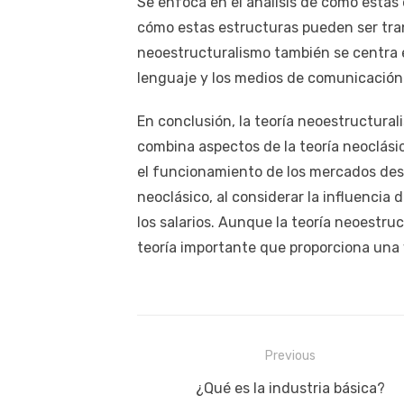
Se enfoca en el análisis de cómo estas 
cómo estas estructuras pueden ser tran
neoestructuralismo también se centra en
lenguaje y los medios de comunicación i
En conclusión, la teoría neoestructur
combina aspectos de la teoría neoclásica
el funcionamiento de los mercados des
neoclásico, al considerar la influencia 
los salarios. Aunque la teoría neoestru
teoría importante que proporciona una
Navegación
Previous
de
Previous
¿Qué es la industria básica?