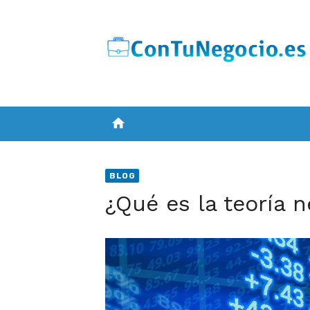
Skip
to
content
home
BLOG
¿Qué es la teoría n