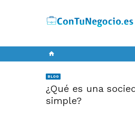
Skip
to
content
home
BLOG
¿Qué es una socie
simple?