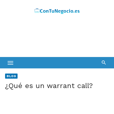
Skip
to
content
BLOG
¿Qué es un warrant call?