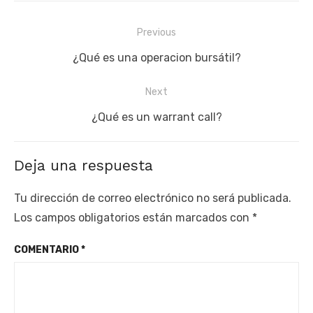
Navegación
Previous
de
Previous
¿Qué es una operacion bursátil?
entradas
post:
Next
Next
¿Qué es un warrant call?
post:
Deja una respuesta
Tu dirección de correo electrónico no será publicada.
Los campos obligatorios están marcados con
*
COMENTARIO
*