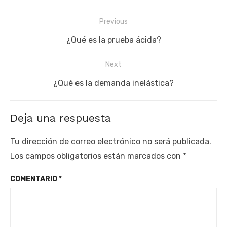
Navegación
Previous
de
Previous
¿Qué es la prueba ácida?
entradas
post:
Next
Next
¿Qué es la demanda inelástica?
post:
Deja una respuesta
Tu dirección de correo electrónico no será publicada.
Los campos obligatorios están marcados con
*
COMENTARIO
*