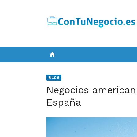
Skip
to
content
home
BLOG
Negocios american
España