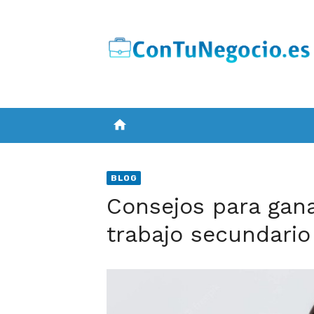
Skip
to
content
home
BLOG
Consejos para gana
trabajo secundario