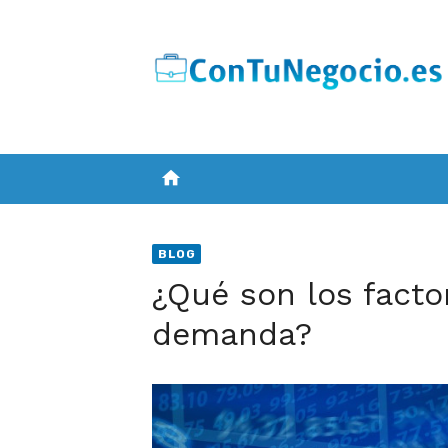
Skip
to
content
home
BLOG
¿Qué son los facto
demanda?