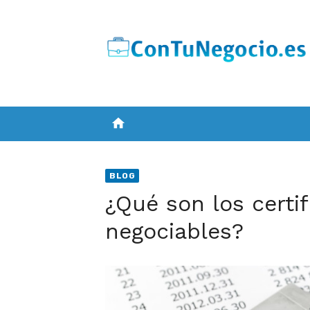
Skip
to
content
home
BLOG
¿Qué son los certi
negociables?