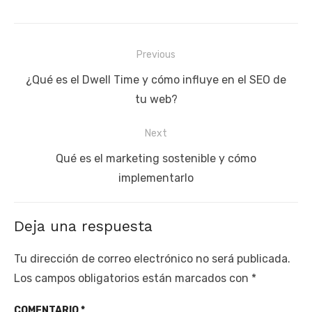
Navegación
Previous
de
Previous
¿Qué es el Dwell Time y cómo influye en el SEO de
entradas
post:
tu web?
Next
Next
Qué es el marketing sostenible y cómo
post:
implementarlo
Deja una respuesta
Tu dirección de correo electrónico no será publicada.
Los campos obligatorios están marcados con
*
COMENTARIO
*