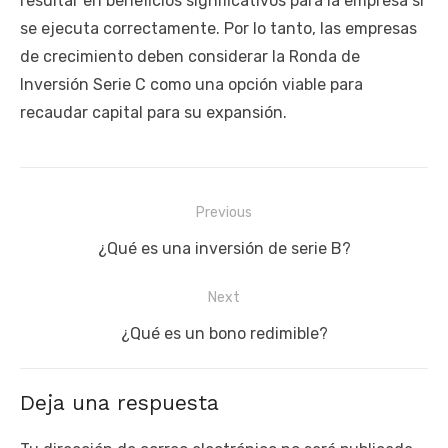
resultar en beneficios significativos para la empresa si
se ejecuta correctamente. Por lo tanto, las empresas
de crecimiento deben considerar la Ronda de
Inversión Serie C como una opción viable para
recaudar capital para su expansión.
Navegación
Previous
de
Previous
¿Qué es una inversión de serie B?
entradas
post:
Next
Next
¿Qué es un bono redimible?
post:
Deja una respuesta