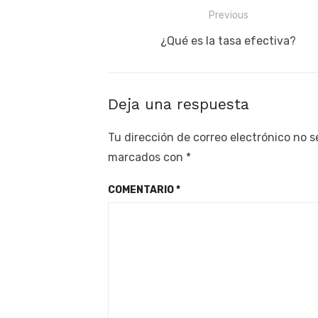
Navegación
Previous
de
Previous
¿Qué es la tasa efectiva?
post:
entradas
Deja una respuesta
Tu dirección de correo electrónico no s
marcados con
*
COMENTARIO
*