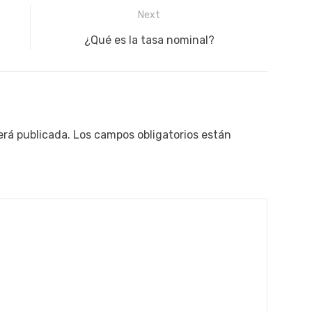
Next
Next
¿Qué es la tasa nominal?
post:
erá publicada.
Los campos obligatorios están