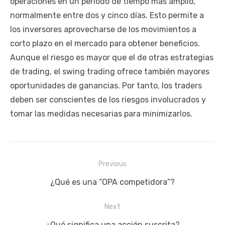
operaciones en un periodo de tiempo más amplio,
normalmente entre dos y cinco días. Esto permite a
los inversores aprovecharse de los movimientos a
corto plazo en el mercado para obtener beneficios.
Aunque el riesgo es mayor que el de otras estrategias
de trading, el swing trading ofrece también mayores
oportunidades de ganancias. Por tanto, los traders
deben ser conscientes de los riesgos involucrados y
tomar las medidas necesarias para minimizarlos.
Navegación
Previous
de
Previous
¿Qué es una “OPA competidora”?
entradas
post:
Next
Next
¿Qué significa una acción suscrita?