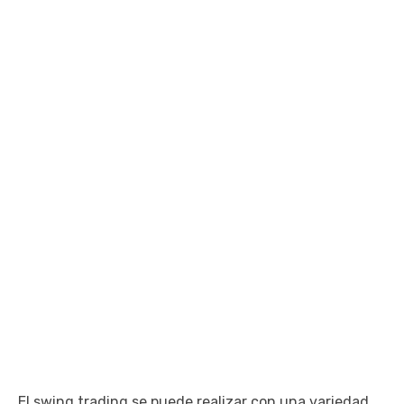
El swing trading se puede realizar con una variedad