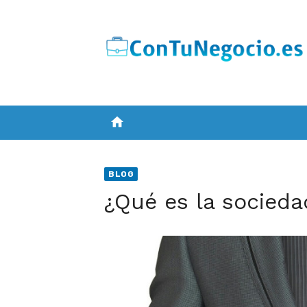
Skip
to
content
home
BLOG
¿Qué es la socied