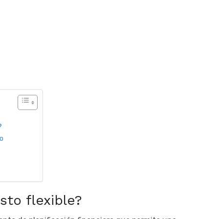
?
o
to flexible?