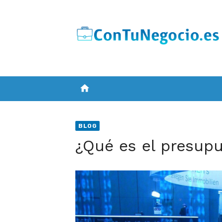
Skip
to
content
home
BLOG
¿Qué es el presupu